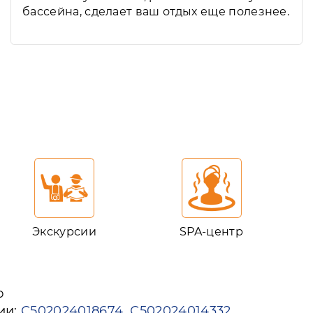
бассейна, сделает ваш отдых еще полезнее.
Экскурсии
SPA-центр
ю
ии:
С502024018674
С502024014332