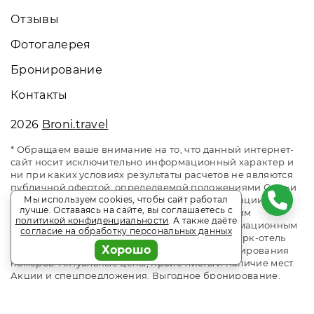
Отзывы
Фотогалерея
Бронирование
Контакты
2026
Broni.travel
* Обращаем ваше внимание на то, что данный интернет-
сайт носит исключительно информационный характер и
ни при каких условиях результаты расчетов не являются
публичной офертой, определяемой положениями Статьи
437 Гражданского кодекса Российской Федерации. За
Мы используем cookies, чтобы сайт работал
лучше. Оставаясь на сайте, вы соглашаетесь с
окончательным расчетом обращайтесь к нашим
политикой конфиденциальности
. А также даёте
менеджерам. Данный ресурс является информационным
согласие на обработку персональных данных
сайтом сервиса бронирования Broni.travel. Парк-отель
Хорошо
ZVENIGOROD / Звенигород. Сайт онлайн бронирования
номеров. Актуальные цены, прайс-листы и наличие мест.
Акции и спецпредложения. Выгодное бронирование.
Индивидуальный менеджер. Не является официальным
сайтом объекта размещения.