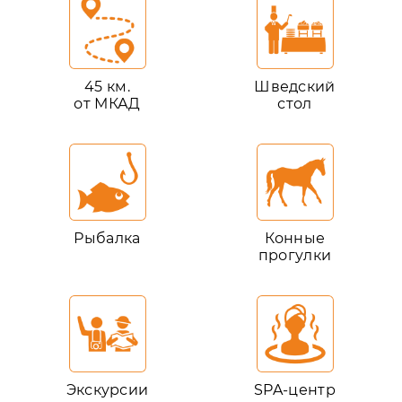
45 км.
Шведский
от МКАД
стол
Рыбалка
Конные
прогулки
Экскурсии
SPA-центр